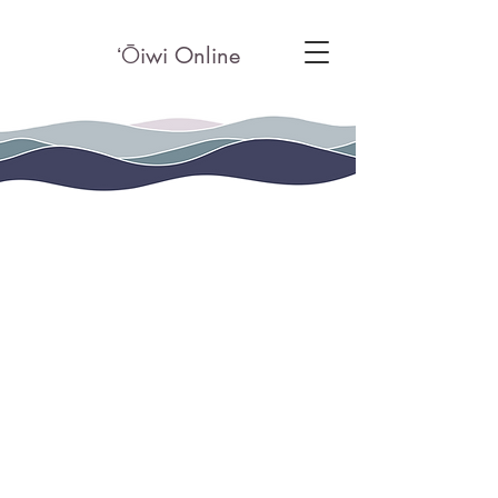
ʻ
Ō
iwi Online
Haumana Hub v1.0